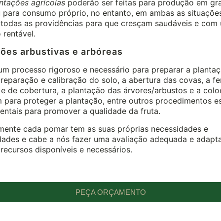
ntações agrícolas
poderão ser feitas para produção em gr
u para consumo próprio, no entanto, em ambas as situaçõe
 todas as providências para que cresçam saudáveis e com
rentável.
ões arbustivas e arbóreas
m processo rigoroso e necessário para preparar a plantaçã
eparação e calibração do solo, a abertura das covas, a fer
e de cobertura, a plantação das árvores/arbustos e a col
 para proteger a plantação, entre outros procedimentos es
ntais para promover a qualidade da fruta.
mente cada pomar tem as suas próprias necessidades e
idades e cabe a nós fazer uma avaliação adequada e adapt
recursos disponíveis e necessários.
PEÇA ORÇAMENTO