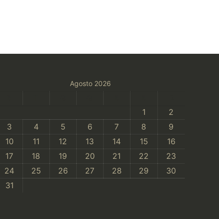
Agosto 2026
S
T
Q
Q
S
S
D
1
2
3
4
5
6
7
8
9
10
11
12
13
14
15
16
17
18
19
20
21
22
23
24
25
26
27
28
29
30
31