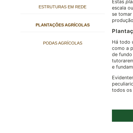
Estas
pla
ESTRUTURAS EM REDE
escala o
se tomar
produção 
PLANTAÇÕES AGRÍCOLAS
Plantaç
Há todo u
PODAS AGRÍCOLAS
como a pr
de fundo 
tutorarem
e fundame
Evidente
peculiar
todos os 