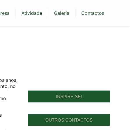
resa
Atividade
Galeria
Contactos
os anos,
nto, no
INSPIRE-SE!
omo
s
OUTROS CONTACTOS