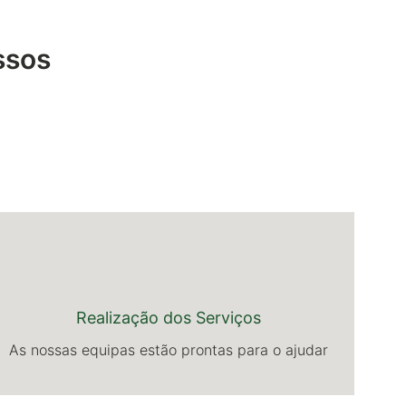
ssos
Realização dos Serviços
As nossas equipas estão prontas para o ajudar