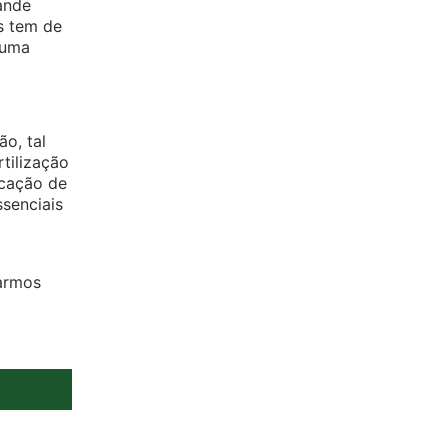
ande
s tem de
 uma
o, tal
tilização
ocação de
senciais
armos