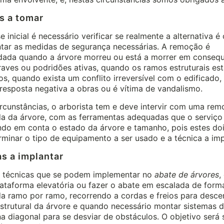
s a tomar
 inicial é necessário verificar se realmente a alternativa é
tar as medidas de segurança necessárias. A remoção é
ada quando a árvore morreu ou está a morrer em consequ
aves ou podridões ativas, quando os ramos estruturais es
s, quando exista um conflito irreversível com o edificado
resposta negativa a obras ou é vítima de vandalismo.
rcunstâncias, o arborista tem e deve intervir com uma re
da da árvore, com as ferramentas adequadas que o serviço
ndo em conta o estado da árvore e tamanho, pois estes doi
rminar o tipo de equipamento a ser usado e a técnica a im
s a implantar
s técnicas que se podem implementar no
abate de árvores
,
ataforma elevatória ou fazer o abate em escalada de form
a ramo por ramo, recorrendo a cordas e freios para desce
strutural da árvore e quando necessário montar sistemas 
a diagonal para se desviar de obstáculos. O objetivo será