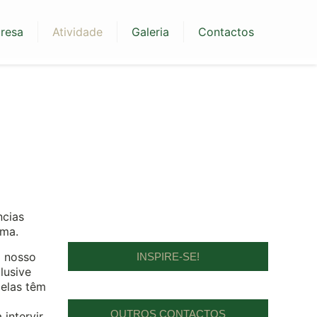
resa
Atividade
Galeria
Contactos
ncias
ema.
o nosso
INSPIRE-SE!
lusive
 elas têm
OUTROS CONTACTOS
intervir.