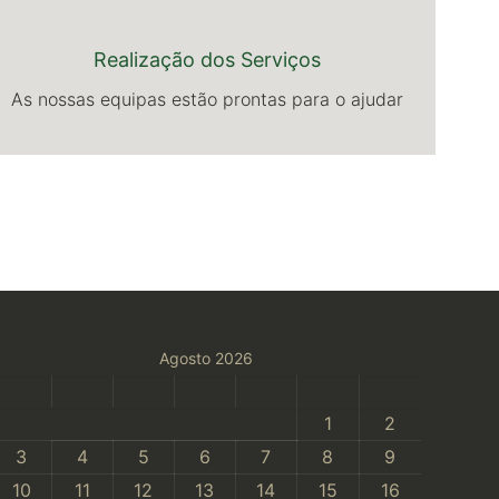
Realização dos Serviços
As nossas equipas estão prontas para o ajudar
Agosto 2026
S
T
Q
Q
S
S
D
1
2
3
4
5
6
7
8
9
10
11
12
13
14
15
16