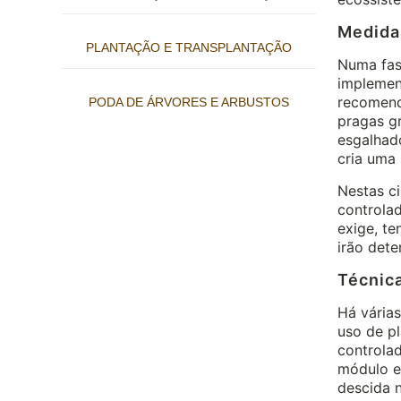
Medida
PLANTAÇÃO E TRANSPLANTAÇÃO
Numa fase
implemen
recomend
PODA DE ÁRVORES E ARBUSTOS
pragas gr
esgalhado
cria uma 
Nestas ci
controla
exige, te
irão dete
Técnica
Há vária
uso de pl
controlad
módulo e
descida n