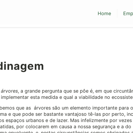
Home
Emp
dinagem
 árvores
, a grande pergunta que se pôe é, em que circuntâ
implementar esta medida e qual a viabilidade no ecossist
bemos que as árvores são um elemento importante para 
ma e que pode ser bastante vantajoso tê-las por perto, inc
s espaços urbanos e de lazer. Mas infelizmente por vezes
batidas, por colocarem em causa a nossa segurança e a do
ma envolvente, e, nestas circunstâncias somos obrigados a 