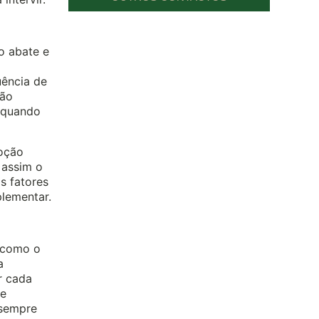
 o abate e
ência de
tão
, quando
moção
 assim o
s fatores
plementar.
 como o
a
r cada
de
 sempre