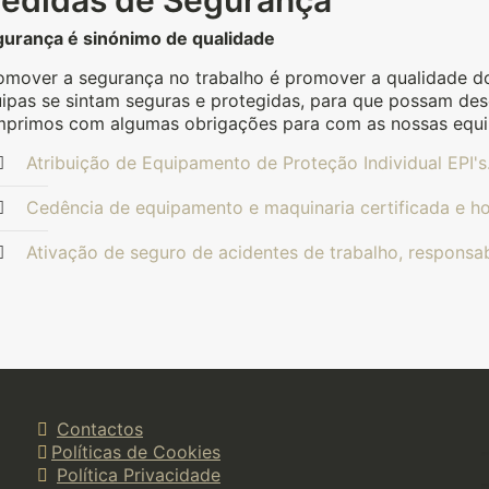
edidas de Segurança
urança é sinónimo de qualidade
mover a segurança no trabalho é promover a qualidade do
ipas se sintam seguras e protegidas, para que possam de
primos com algumas obrigações para com as nossas equip
Atribuição de Equipamento de Proteção Individual EPI's
Cedência de equipamento e maquinaria certificada e 
Ativação de seguro de acidentes de trabalho, responsab
Contactos
Políticas de Cookies
Política Privacidade