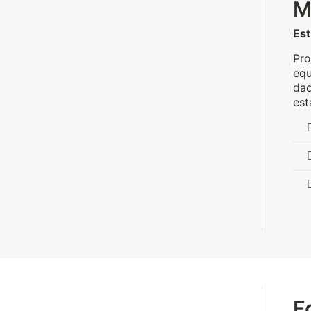
M
Est
Pro
equ
dad
est
F