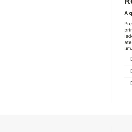
R
A q
Pre
pri
lad
ate
um