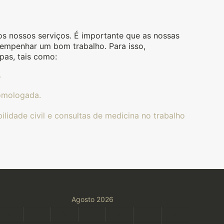
s nossos serviços. É importante que as nossas
sempenhar um bom trabalho. Para isso,
as, tais como:
.
homologada.
ilidade civil e consultas de medicina no trabalho
Agosto 2026
S
T
Q
Q
S
S
D