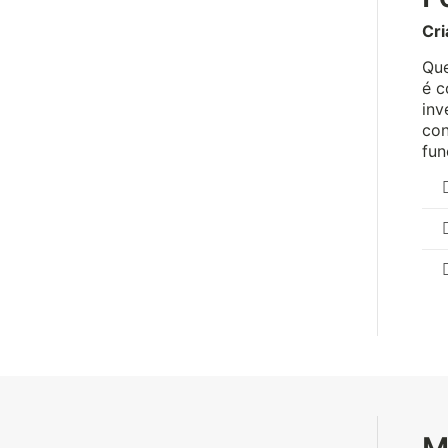
Cri
Que
é c
inv
con
fun