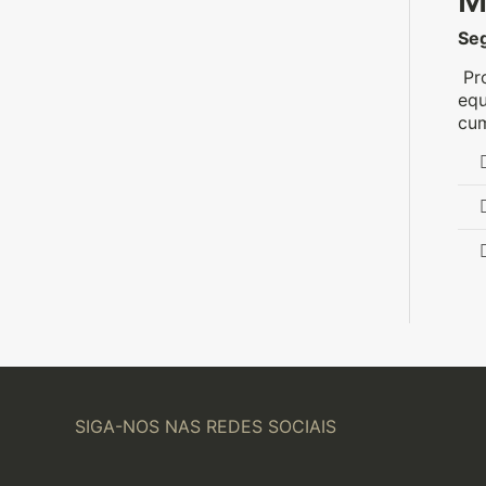
M
Seg
Pro
equ
cum
SIGA-NOS NAS REDES SOCIAIS